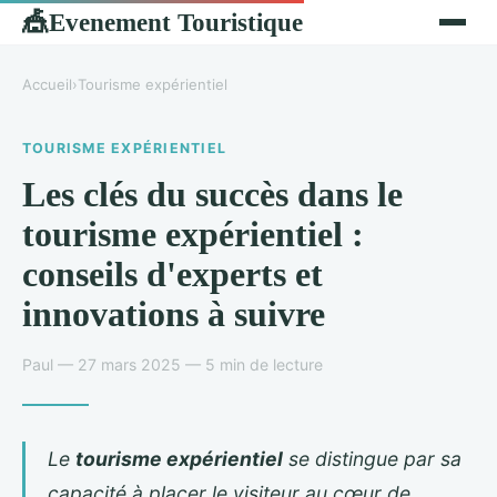
Evenement Touristique
🎪
Accueil
›
Tourisme expérientiel
TOURISME EXPÉRIENTIEL
Les clés du succès dans le
tourisme expérientiel :
conseils d'experts et
innovations à suivre
Paul — 27 mars 2025 — 5 min de lecture
Le
tourisme expérientiel
se distingue par sa
capacité à placer le visiteur au cœur de